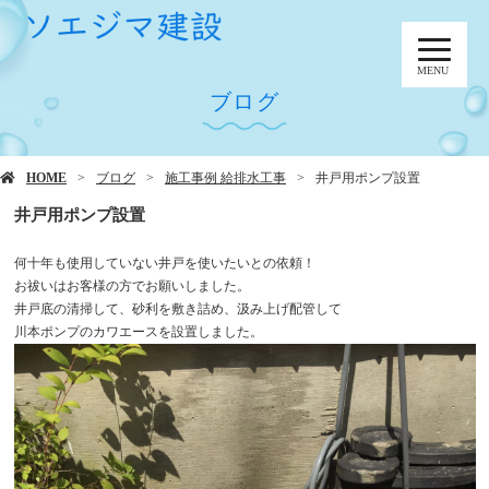
MENU
ブログ
HOME
ブログ
施工事例 給排水工事
井戸用ポンプ設置
井戸用ポンプ設置
何十年も使用していない井戸を使いたいとの依頼！
お祓いはお客様の方でお願いしました。
井戸底の清掃して、砂利を敷き詰め、汲み上げ配管して
川本ポンプのカワエースを設置しました。